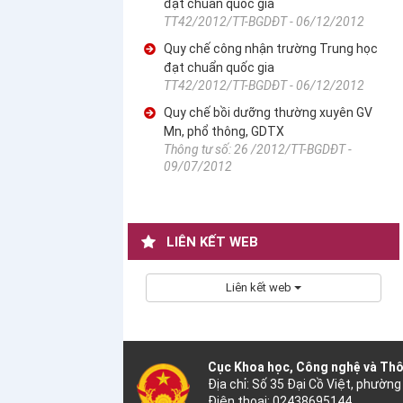
đạt chuẩn quốc gia
TT42/2012/TT-BGDĐT - 06/12/2012
Quy chế công nhận trường Trung học
đạt chuẩn quốc gia
TT42/2012/TT-BGDĐT - 06/12/2012
Quy chế bồi dưỡng thường xuyên GV
Mn, phổ thông, GDTX
Thông tư số: 26 /2012/TT-BGDĐT -
09/07/2012
LIÊN KẾT WEB
Liên kết web
Cục Khoa học, Công nghệ và Thô
Địa chỉ: Số 35 Đại Cồ Việt, phường
Điện thoại: 02438695144