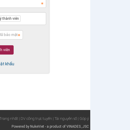
ý thành viên
ật khẩu
Trang nhất
| DV công trực tuyến
| Tài nguyên số
| Góp ý
Powered by
NukeViet
- a product of
VINADES.,JSC