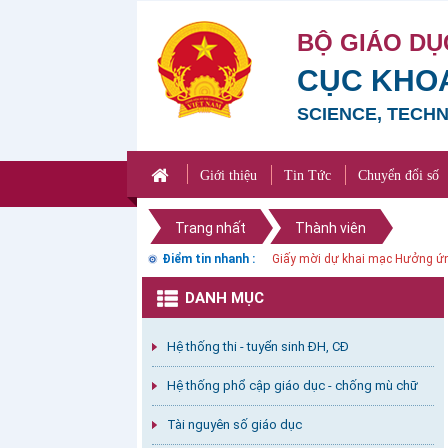
BỘ GIÁO DỤ
CỤC KHOA
SCIENCE, TECH
Giới thiệu
Tin Tức
Chuyển đổi số
Trang nhất
Thành viên
Điểm tin nhanh :
Giấy mời hội nghị Hiệu trưởng 
DANH MỤC
Hệ thống thi - tuyển sinh ĐH, CĐ
Hệ thống phổ cập giáo dục - chống mù chữ
Tài nguyên số giáo dục