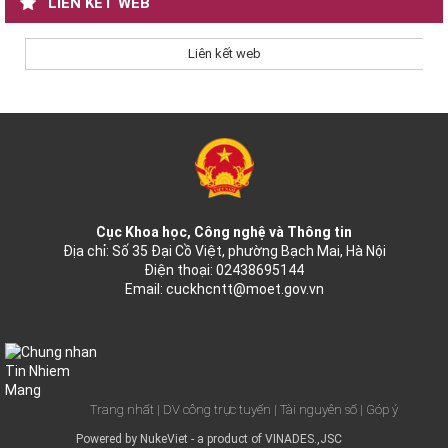
LIÊN KẾT WEB
Liên kết web
Cục Khoa học, Công nghệ và Thông tin
Địa chỉ: Số 35 Đại Cồ Việt, phường Bạch Mai, Hà Nội
Điện thoại: 02438695144
Email:
cuckhcntt@moet.gov.vn
Trang nhất
| DV công trực tuyến
| Tài nguyên số
| Góp ý
Powered by
NukeViet
- a product of
VINADES.,JSC