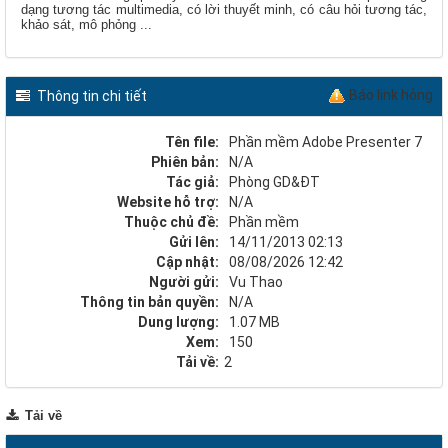
dạng tương tác multimedia, có lời thuyết minh, có câu hỏi tương tác,
khảo sát, mô phỏng ...
Báo link hỏng
Thông tin chi tiết
Tên file:
Phần mềm Adobe Presenter 7
Phiên bản:
N/A
Tác giả:
Phòng GD&ĐT
Website hỗ trợ:
N/A
Thuộc chủ đề:
Phần mềm
Gửi lên:
14/11/2013 02:13
Cập nhật:
08/08/2026 12:42
Người gửi:
Vu Thao
Thông tin bản quyền:
N/A
Dung lượng:
1.07 MB
Xem:
150
Tải về:
2
Tải về