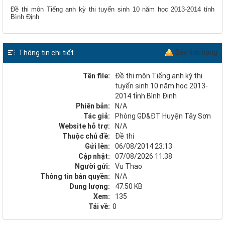
Đề thi môn Tiếng anh kỳ thi tuyển sinh 10 năm học 2013-2014 tỉnh
Bình Định
Báo link hỏng
Thông tin chi tiết
Tên file:
Đề thi môn Tiếng anh kỳ thi
tuyển sinh 10 năm học 2013-
2014 tỉnh Bình Định
Phiên bản:
N/A
Tác giả:
Phòng GD&ĐT Huyện Tây Sơn
Website hỗ trợ:
N/A
Thuộc chủ đề:
Đề thi
Gửi lên:
06/08/2014 23:13
Cập nhật:
07/08/2026 11:38
Người gửi:
Vu Thao
Thông tin bản quyền:
N/A
Dung lượng:
47.50 KB
Xem:
135
Tải về:
0